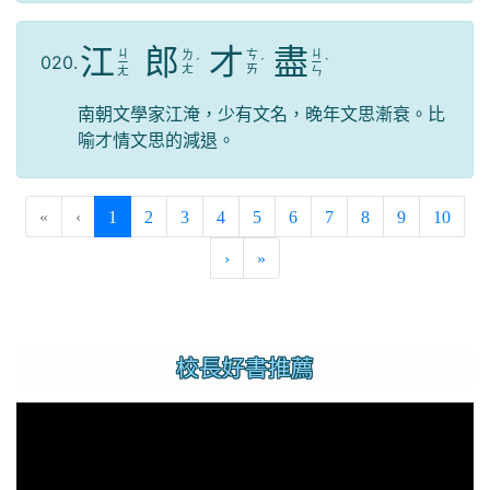
江
郎
才
盡
ㄐ
ㄐ
ㄌ
ㄘ
020.
ㄧ
ˊ
ˊ
ㄧ
ˋ
ㄤ
ㄞ
ㄤ
ㄣ
南朝文學家江淹，少有文名，晚年文思漸衰。比
喻才情文思的減退。
(current)
«
‹
1
2
3
4
5
6
7
8
9
10
›
»
:::
校長好書推薦