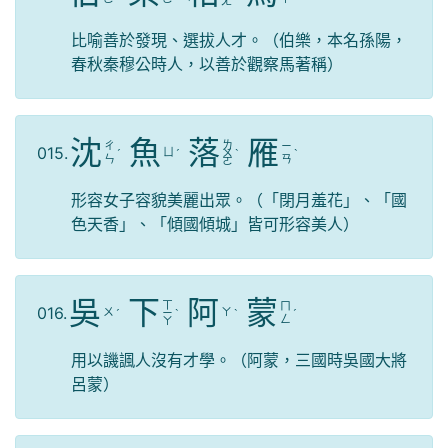
ㄤ
比喻善於發現、選拔人才。（伯樂，本名孫陽，
春秋秦穆公時人，以善於觀察馬著稱）
沈
魚
落
雁
ㄌ
ㄔ
ㄧ
015.
ㄩ
ˊ
ˊ
ㄨ
ˋ
ˋ
ㄣ
ㄢ
ㄛ
形容女子容貌美麗出眾。（「閉月羞花」、「國
色天香」、「傾國傾城」皆可形容美人）
吳
下
阿
蒙
ㄒ
ㄇ
016.
ㄨ
ㄚ
ˊ
ㄧ
ˋ
ˋ
ˊ
ㄥ
ㄚ
用以譏諷人沒有才學。（阿蒙，三國時吳國大將
呂蒙）