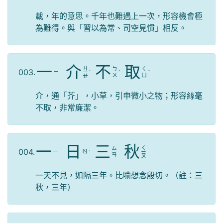
載，年的意思。千年也難遇上一次，形容機會極
為難得。與「習以為常、司空見慣」相反。
一
介
不
取
ㄐ
ㄅ
ㄑ
003.
ㄧ
ㄧ
ˋ
ˋ
ˇ
ㄨ
ㄩ
ㄝ
介，通「芥」，小草，引申微小之物；形容絲毫
不取，非常廉潔。
一
日
三
秋
ㄑ
ㄙ
004.
ㄧ
ㄖ
ˋ
ㄧ
ㄢ
ㄡ
一天不見，如隔三年。比喻想念殷切。（註：三
秋，三年）