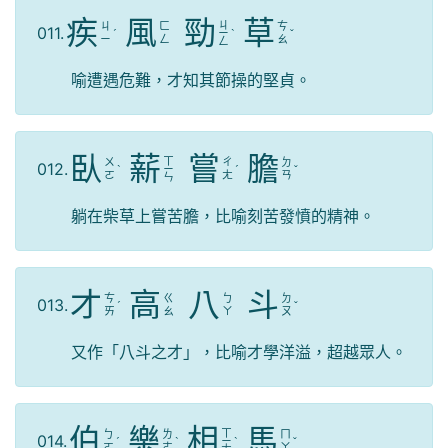
疾
風
勁
草
ㄐ
ㄐ
ㄈ
ㄘ
011.
ˊ
ㄧ
ˋ
ˇ
ㄧ
ㄥ
ㄠ
ㄥ
喻遭遇危難，才知其節操的堅貞。
臥
薪
嘗
膽
ㄒ
ㄨ
ㄔ
ㄉ
012.
ˋ
ㄧ
ˊ
ˇ
ㄛ
ㄤ
ㄢ
ㄣ
躺在柴草上嘗苦膽，比喻刻苦發憤的精神。
才
高
八
斗
ㄘ
ㄍ
ㄅ
ㄉ
013.
ˊ
ˇ
ㄞ
ㄠ
ㄚ
ㄡ
又作「八斗之才」，比喻才學洋溢，超越眾人。
伯
樂
相
馬
ㄒ
ㄅ
ㄌ
ㄇ
014.
ˊ
ˋ
ㄧ
ˋ
ˇ
ㄛ
ㄜ
ㄚ