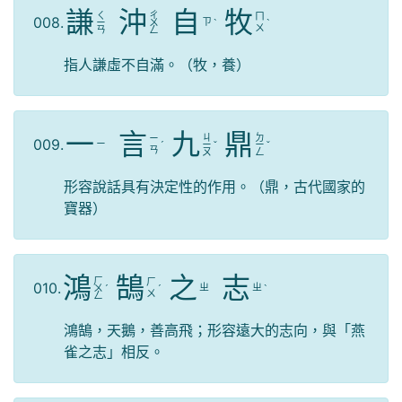
謙
沖
自
牧
ㄑ
ㄔ
ㄇ
008.
ㄗ
ㄧ
ㄨ
ˋ
ˋ
ㄨ
ㄢ
ㄥ
指人謙虛不自滿。（牧，養）
一
言
九
鼎
ㄐ
ㄉ
ㄧ
009.
ㄧ
ˊ
ㄧ
ˇ
ㄧ
ˇ
ㄢ
ㄡ
ㄥ
形容說話具有決定性的作用。（鼎，古代國家的
寶器）
鴻
鵠
之
志
ㄏ
ㄏ
010.
ㄓ
ㄓ
ㄨ
ˊ
ˊ
ˋ
ㄨ
ㄥ
鴻鵠，天鵝，善高飛；形容遠大的志向，與「燕
雀之志」相反。