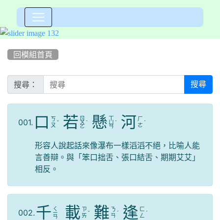
:::
回模組首頁
搜尋：
搜尋
口
若
懸
河
ㄖ
ㄒ
ㄎ
ㄏ
001.
ˇ
ㄨ
ˋ
ㄩ
ˊ
ˊ
ㄡ
ㄜ
ㄛ
ㄢ
形容人說起話來像瀑布一樣滔滔不絕，比喻人能
言善辯。與「笨口拙舌、張口結舌、期期艾艾」
相反。
千
載
難
逢
ㄑ
ㄗ
ㄋ
ㄈ
002.
ㄧ
ˇ
ˊ
ˊ
ㄞ
ㄢ
ㄥ
ㄢ