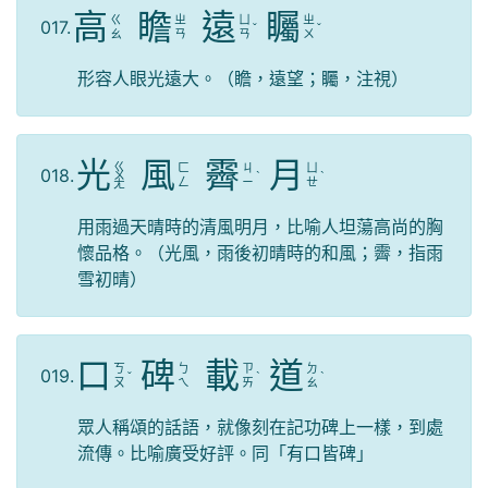
高
瞻
遠
矚
ㄍ
ㄓ
ㄩ
ㄓ
017.
ˇ
ˇ
ㄠ
ㄢ
ㄢ
ㄨ
形容人眼光遠大。（瞻，遠望；矚，注視）
光
風
霽
月
ㄍ
ㄈ
ㄐ
ㄩ
018.
ㄨ
ˋ
ˋ
ㄥ
ㄧ
ㄝ
ㄤ
用雨過天晴時的清風明月，比喻人坦蕩高尚的胸
懷品格。（光風，雨後初晴時的和風；霽，指雨
雪初晴）
口
碑
載
道
ㄎ
ㄅ
ㄗ
ㄉ
019.
ˇ
ˋ
ˋ
ㄡ
ㄟ
ㄞ
ㄠ
眾人稱頌的話語，就像刻在記功碑上一樣，到處
流傳。比喻廣受好評。同「有口皆碑」