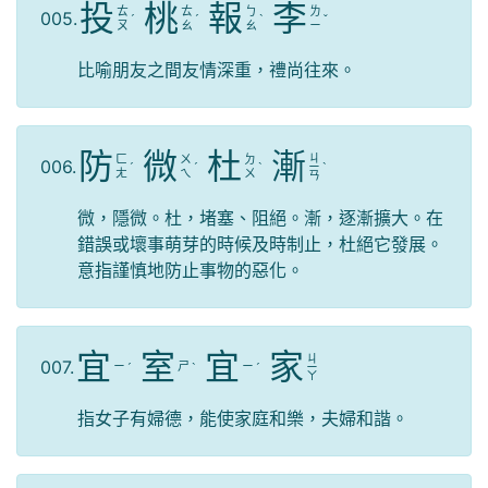
投
桃
報
李
ㄊ
ㄊ
ㄅ
ㄌ
005.
ˊ
ˊ
ˋ
ˇ
ㄡ
ㄠ
ㄠ
ㄧ
比喻朋友之間友情深重，禮尚往來。
防
微
杜
漸
ㄐ
ㄈ
ㄨ
ㄉ
006.
ˊ
ˊ
ˋ
ㄧ
ˋ
ㄤ
ㄟ
ㄨ
ㄢ
微，隱微。杜，堵塞、阻絕。漸，逐漸擴大。在
錯誤或壞事萌芽的時候及時制止，杜絕它發展。
意指謹慎地防止事物的惡化。
宜
室
宜
家
ㄐ
007.
ㄧ
ㄕ
ㄧ
ˊ
ˋ
ˊ
ㄧ
ㄚ
指女子有婦德，能使家庭和樂，夫婦和諧。