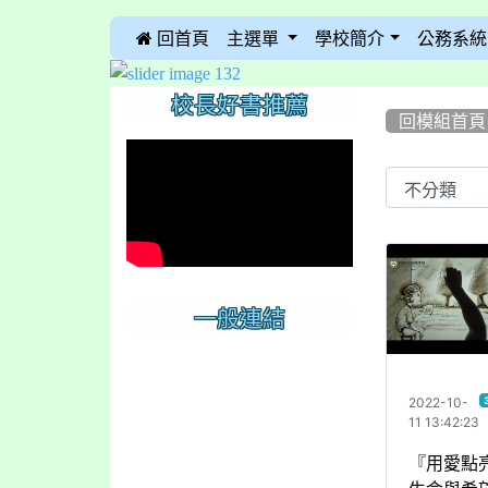
 回首頁
主選單
學校簡介
公務系統
:::
:::
:::
校長好書推薦
回模組首頁
Video 
一般連結
2022-10-
11 13:42:23
『用愛點