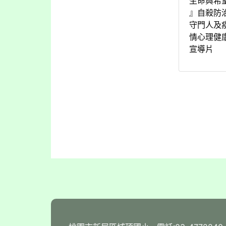
生命與希
』自殺防
守門人及
情心理健
宣導片