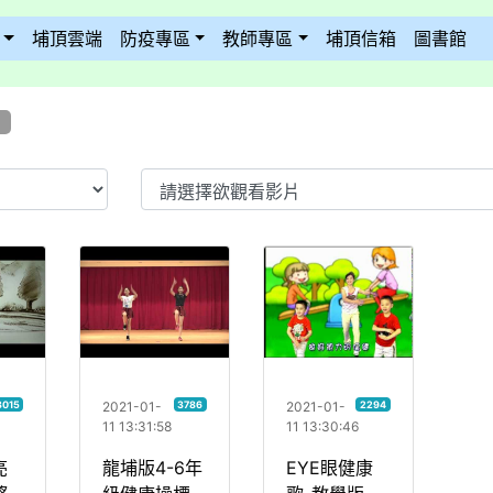
埔頂雲端
防疫專區
教師專區
埔頂信箱
圖書館
List
『用愛點亮生命與希望 』自殺防治守門人及疫情心理健康
龍埔版4-6年級健康操標準式連續
EYE眼健
2021-01-
2021-01-
3015
3786
2294
11 13:31:58
11 13:30:46
亮
龍埔版4-6年
EYE眼健康