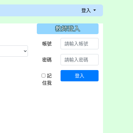
登入
:::
教師登入
帳號
密碼
宣導片
動作
康歌-教學版
記
登入
住我