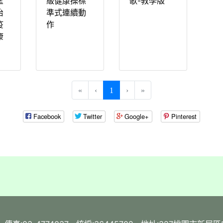
望
級健康操標
歌-教學版
治
準式連續動
疫
作
康
(current)
«
‹
1
›
»
Facebook
Twitter
Google+
Pinterest